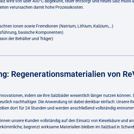
 Salz wird von über 400°C abgekühlt, teuer entsorgt und neues Salz mus
zeiten verursachen damit hohe Prozesskosten.
schten Ionen sowie Fremdionen (Natrium, Lithium, Kalzium,…)
ssführung, basische Komponenten)
ion der Behälter und Träger)
g: Regenerationsmaterialien von Re
nnovationen, indem sie ihre Salzbäder wesentlich länger nutzen können. D
tlich nachhaltiger. Die Anwendung ist dabei denkbar einfach: Unsere R
bleiben dort für 24 Stunden und werden anschließend vollständig entnom
önnen unsere Kunden vollständig auf den Einsatz von Kieselsäure und an
erkömmliche, begrenzt wirksame Materialien bleiben im Salzbad in Schwe