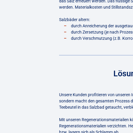
das Salz erneuert werden. Das flüssige
werden. Materialkosten und Stillstands
Salzbäder altern:
durch Anreicherung der ausgetau
durch Zersetzung (je nach Proze
durch Verschmutzung (z.B. Korros
Lösun
Unsere Kunden profitieren von unseren I
sondern macht den gesamten Prozess deu
Teebeutel in das Salzbad getaucht, ver
Mit unseren Regenerationsmaterialien k
Regenerationsmaterialien verzichten. H
bzw. lagern sich als Schlamm ab.