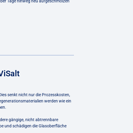
s über Tage hinweg neu aufgeschmolzen
ViSalt
ies senkt nicht nur die Prozesskosten,
egenerationsmaterialien werden wie ein
men.
dere gängige, nicht abtrennbare
be und schädigen die Glasoberfläche